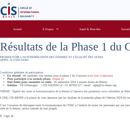
S
k
i
p
t
o
c
o
Accueil
À Propos
Santé & Bien-être
Sexuali
n
t
e
n
Résultats de la Phase 1 d
t
PROMOUVOIR L’AUTONOMISATION DES FEMMES ET L’ÉGALITÉ DES SEXES
APPEL À CONCOURS
Conditions générales de participation
En résumé
: 60 candidats sont retenus pour la phase 2 du Concours (
voir liste ci-dessous
)
Pour participer à la seconde phase
,
cliquer ici
Date limite pour soumettre sa vidéo
: 05 septembre 2024 à minuit (heure du Bénin)
Infoline
: Tél (Whatsapp) : +229 52626262 et +32 467851127 | email : eghp@cis-benin.org
THÈME : Égalité des sexes et Autonomisation de la femme à l’épreuve des pesanteurs socio culturelles au Bén
L’ONG CIS-BENIN a le plaisir de vous annoncer que les résultats de la première phase de l’édition 2024 du co
C’est l’occasion de témoigner toute la reconnaissance de l’ONG à l’endroit de toutes les personnes qui ont trav
celle de la femme, actrice centrale de tout progrès.
Il s’agit de :