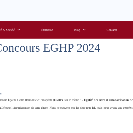
té & Société
Éducation
Blog
Contacts
u Concours EGHP 2024
in
ncours Égalité Genre Harmonie et Prospérité (EGHP), sur le thème : «
Égalité des sexes et autonomisation de
aillé pour l’aboutissement de cette phase. Nous ne pouvons pas les citer tous ici, mais nous avons une pensée s